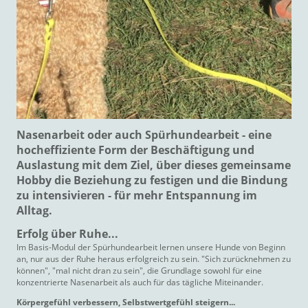
Nasenarbeit oder auch Spürhundearbeit - eine
hocheffiziente Form der Beschäftigung und
Auslastung mit dem Ziel, über dieses gemeinsame
Hobby die Beziehung zu festigen und die Bindung
zu intensivieren - für mehr Entspannung im
Alltag.
Erfolg über Ruhe...
Im Basis-Modul der Spürhundearbeit lernen unsere Hunde von Beginn
an, nur aus der Ruhe heraus erfolgreich zu sein. "Sich zurücknehmen zu
können", "mal nicht dran zu sein", die Grundlage sowohl für eine
konzentrierte Nasenarbeit als auch für das tägliche Miteinander.
Körpergefühl verbessern, Selbstwertgefühl steigern...