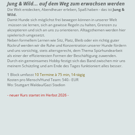
Jung & Wild... auf dem Weg zum erwachsen werden
Die Welt entdecken, Abendheuer erleben, Spaß haben - das ist
Jung &
Wild.
Damit Hunde sich möglichst frei bewegen können in unserer Welt
müssen sie lernen, sich an gewisse Regeln zu halten, Grenzen zu
akzeptieren und sich an uns zu orientieren. Alltagsthemen werden hier
spielerisch umgesetzt.
Neben formellem Lernen wie Sitz, Platz, Bleib oder ein richtig guter
Rückruf werden wir die Ruhe und Konzentration unserer Hunde fördern
und uns vorsichtig, stets altersgerecht, dem Thema Spürhundearbeit
als einer der effizientesten Formen der Beschäftigung zuwenden.
Durch ein gemeinsames Hobby festigt sich das Band zwischen mir uns
meinem Schützling und am Ende des Tages funktioniert alles besser.
1 Block umfasst
10
Termine à 75 min, 14-tägig
Kosten pro Mensch/Hund Team: 540.- EUR
Wo: Stuttgart Waldau/Gazi Stadion
- neuer Kurs startet im Herbst 2026 -