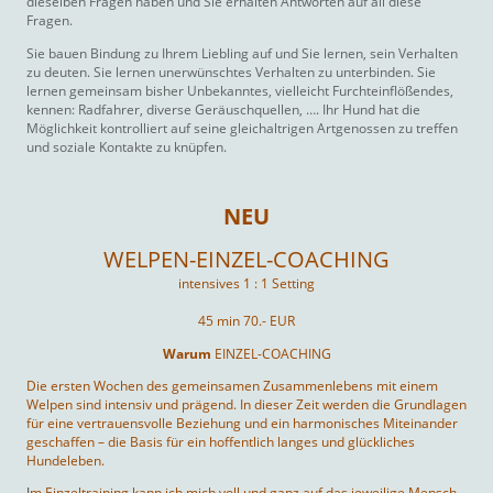
dieselben Fragen haben und Sie erhalten Antworten auf all diese
Fragen.
Sie bauen Bindung zu Ihrem Liebling auf und Sie lernen, sein Verhalten
zu deuten. Sie lernen unerwünschtes Verhalten zu unterbinden. Sie
lernen gemeinsam bisher Unbekanntes, vielleicht Furchteinflößendes,
kennen: Radfahrer, diverse Geräuschquellen, …. Ihr Hund hat die
Möglichkeit kontrolliert auf seine gleichaltrigen Artgenossen zu treffen
und soziale Kontakte zu knüpfen.
NEU
WELPEN-EINZEL-COACHING
intensives 1 : 1 Setting
45 min 70.- EUR
Warum
EINZEL-COACHING
Die ersten Wochen des gemeinsamen Zusammenlebens mit einem
Welpen sind intensiv und prägend. In dieser Zeit werden die Grundlagen
für eine vertrauensvolle Beziehung und ein harmonisches Miteinander
geschaffen – die Basis für ein hoffentlich langes und glückliches
Hundeleben.
I
m Einzeltraining kann ich mich voll und ganz auf das jeweilige Mensch-