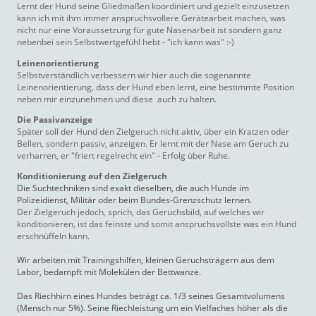
Lernt der Hund seine Gliedmaßen koordiniert und gezielt einzusetzen
kann ich mit ihm immer anspruchsvollere Gerätearbeit machen, was
nicht nur eine Voraussetzung für gute Nasenarbeit ist sondern ganz
nebenbei sein Selbstwertgefühl hebt - "ich kann was" :-)
Leinenorientierung
Selbstverständlich verbessern wir hier auch die sogenannte
Leinenorientierung, dass der Hund eben lernt, eine bestimmte Position
neben mir einzunehmen und diese auch zu halten.
Die Passivanzeige
Später soll der Hund den Zielgeruch nicht aktiv, über ein Kratzen oder
Bellen, sondern passiv, anzeigen. Er lernt mit der Nase am Geruch zu
verharren, er "friert regelrecht ein" - Erfolg über Ruhe.
Konditionierung auf den Zielgeruch
Die Suchtechniken sind exakt dieselben, die auch Hunde im
Polizeidienst, Militär oder beim Bundes-Grenzschutz lernen.
Der Zielgeruch jedoch, sprich, das Geruchsbild, auf welches wir
konditionieren, ist das feinste und somit anspruchsvollste was ein Hund
erschnüffeln kann.
Wir arbeiten mit Trainingshilfen, kleinen Geruchsträgern aus dem
Labor, bedampft mit Molekülen der Bettwanze.
Das Riechhirn eines Hundes beträgt ca. 1/3 seines Gesamtvolumens
(Mensch nur 5%). Seine Riechleistung um ein Vielfaches höher als die