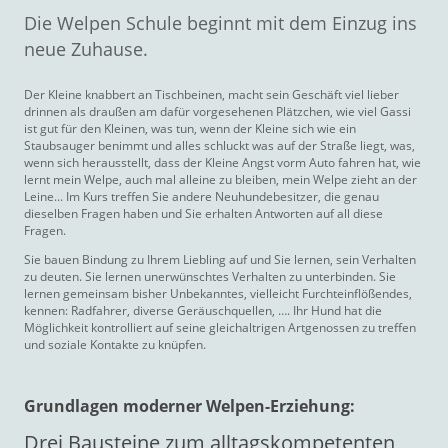
Die Welpen Schule beginnt mit dem Einzug ins
neue Zuhause.
Der Kleine knabbert an Tischbeinen, macht sein Geschäft viel lieber
drinnen als draußen am dafür vorgesehenen Plätzchen, wie viel Gassi
ist gut für den Kleinen, was tun, wenn der Kleine sich wie ein
Staubsauger benimmt und alles schluckt was auf der Straße liegt, was,
wenn sich herausstellt, dass der Kleine Angst vorm Auto fahren hat, wie
lernt mein Welpe, auch mal alleine zu bleiben, mein Welpe zieht an der
Leine... Im Kurs treffen Sie andere Neuhundebesitzer, die genau
dieselben Fragen haben und Sie erhalten Antworten auf all diese
Fragen.
Sie bauen Bindung zu Ihrem Liebling auf und Sie lernen, sein Verhalten
zu deuten. Sie lernen unerwünschtes Verhalten zu unterbinden. Sie
lernen gemeinsam bisher Unbekanntes, vielleicht Furchteinflößendes,
kennen: Radfahrer, diverse Geräuschquellen, …. Ihr Hund hat die
Möglichkeit kontrolliert auf seine gleichaltrigen Artgenossen zu treffen
und soziale Kontakte zu knüpfen.
Grundlagen moderner Welpen-Erziehung:
Drei Bausteine zum alltagskompetenten